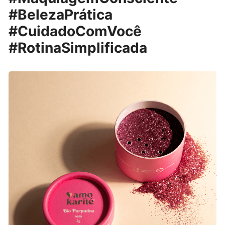
#BelezaPrática
#CuidadoComVocê
#RotinaSimplificada