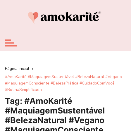
Ir
para
o
conteúdo
Página inicial
#AmoKarité #MaquiagemSustentável #BelezaNatural #Vegano
#MaquiagemConsciente #BelezaPrática #CuidadoComVocê
#RotinaSimplificada
Tag:
#AmoKarité
#MaquiagemSustentável
#BelezaNatural #Vegano
#MaquiagemConsciente