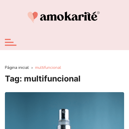
Ir
para
o
conteúdo
Página inicial
multifuncional
Tag:
multifuncional