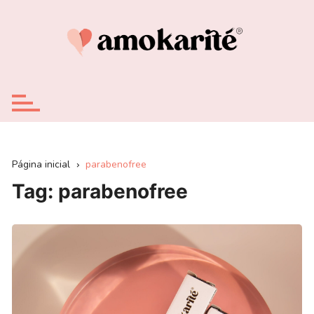
Ir
para
o
conteúdo
Página inicial
parabenofree
Tag:
parabenofree