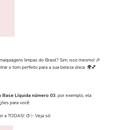
maquiagens limpas do Brasil? Sim, isso mesmo! 🎉
ar o tom perfeito para a sua beleza única. 🌍💕
 a
Base Líquida número 03
, por exemplo, ela
ções para você:
der a TODAS! 🎨✨ Veja só: