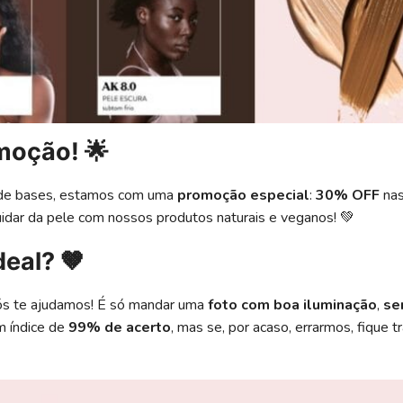
moção! 🌟
a de bases, estamos com uma
promoção especial
:
30% OFF
na
uidar da pele com nossos produtos naturais e veganos! 💚
eal? 🤎
Nós te ajudamos! É só mandar uma
foto com boa iluminação
,
se
m índice de
99% de acerto
, mas se, por acaso, errarmos, fique 