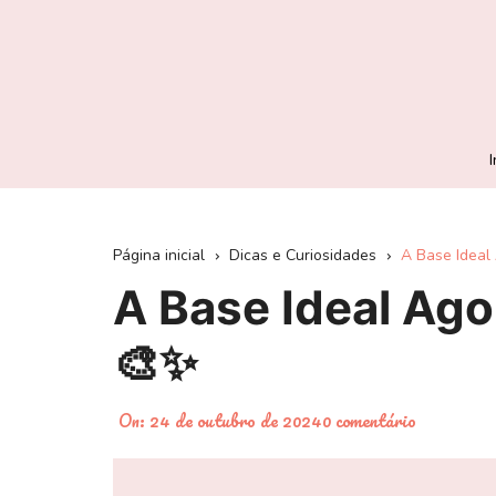
Ir
para
o
conteúdo
I
Página inicial
Dicas e Curiosidades
A Base Ideal
A Base Ideal Ago
🎨✨
On:
24 de outubro de 2024
0 comentário