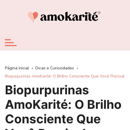
Ir
para
o
conteúdo
Página inicial
Dicas e Curiosidades
Biopurpurinas AmoKarité: O Brilho Consciente Que Você Precisa!
Biopurpurinas
AmoKarité: O Brilho
Consciente Que