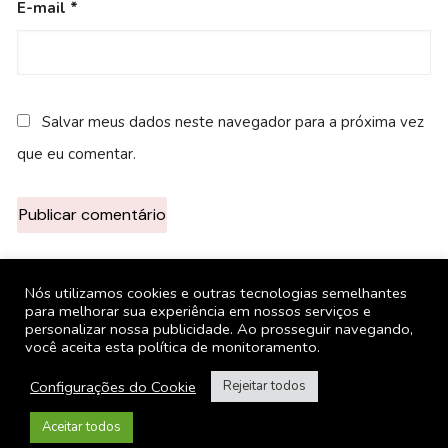
E-mail
*
Salvar meus dados neste navegador para a próxima vez
que eu comentar.
Nós utilizamos cookies e outras tecnologias semelhantes
para melhorar sua experiência em nossos serviços e
personalizar nossa publicidade. Ao prosseguir navegando,
você aceita esta política de monitoramento.
Configurações do Cookie
Rejeitar todos
Facebook
Twitter
Instagram
Aceitar todos
YouTube