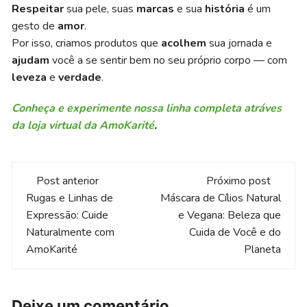
Respeitar
sua pele, suas
marcas
e sua
história
é um
gesto de
amor
.
Por isso, criamos produtos que
acolhem
sua jornada e
ajudam
você a se sentir bem no seu próprio corpo — com
leveza
e
verdade
.
Conheça e experimente nossa linha completa atráves
da loja virtual da AmoKarité
.
Navegação
Post anterior
Próximo post
de
Rugas e Linhas de
Máscara de Cílios Natural
Expressão: Cuide
e Vegana: Beleza que
post
Naturalmente com
Cuida de Você e do
AmoKarité
Planeta
Deixe um comentário