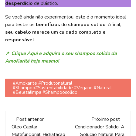
desperdício
de plástico.
Se você ainda não experimentou, este é o momento ideal
para testar os
benefícios
do
shampoo solido
. Afinal,
seu cabelo merece um cuidado completo e
responsável
.
📌
Clique Aqui e adquira o seu shampoo solido da
AmoKarité hoje mesmo!
#amokarite #produtonatural
#shampoo#sustentabilidade #vegano #natural
#belezalimpa #shampoosolido
Navegação
Post anterior
Próximo post
de
Oleo Capilar
Condicionador Solido: A
Multifuncional: Hidratação
Solução Natural Para