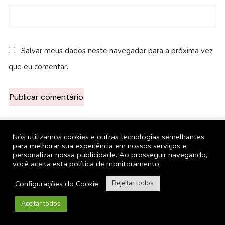
Salvar meus dados neste navegador para a próxima vez
que eu comentar.
Nós utilizamos cookies e outras tecnologias semelhantes
para melhorar sua experiência em nossos serviços e
personalizar nossa publicidade. Ao prosseguir navegando,
você aceita esta política de monitoramento.
Configurações do Cookie
Rejeitar todos
Facebook
Twitter
Instagram
Aceitar todos
YouTube