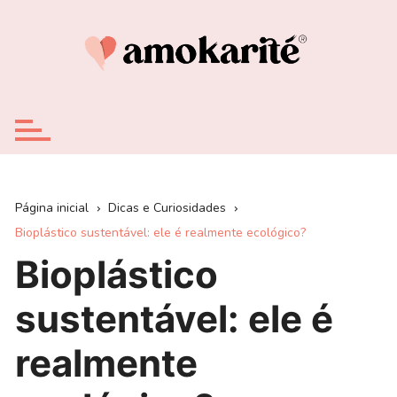
Ir
para
o
conteúdo
Página inicial
Dicas e Curiosidades
Bioplástico sustentável: ele é realmente ecológico?
Bioplástico
sustentável: ele é
realmente