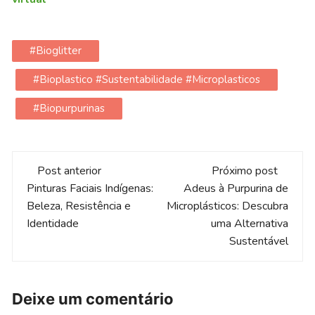
#bioglitter
#bioplastico #sustentabilidade #microplasticos
#biopurpurinas
Navegação
Post anterior
Próximo post
de
Pinturas Faciais Indígenas:
Adeus à Purpurina de
Beleza, Resistência e
Microplásticos: Descubra
post
Identidade
uma Alternativa
Sustentável
Deixe um comentário